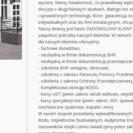
wycenę. Mamy świadomość, że prawidłowy wybór 
decyzja o długofalowych skutkach, dlatego też 
i sprawdzonych technologii, które gwarantują os
indywidualnych oraz do firm instalacyjnych, chc
Naszą dewizą jest hasło ZADOWOLONY KLIENT PO
zaspokoić potrzeby naszych klientów. W ramach 
dla naszych klientów oferujemy:
- fachowe doradztwo,
- niezbędną w firmie dokumentację BHP,
- niezbędną w firmie dokumentację przeciwpoża
- szkolenia BHP: wstępne, okresowe,
- szkolenia z zakresu Pierwszej Pomocy Przedme
- szkolenia z zakresu Ochrony Przeciwpożarowej
- kompleksowa obsługa RODO,
- kursy UDT (pełen zakres: wózki widłowe, zwyżki,
- kursy specjalistyczne (pełen zakres: SEP, spawan
mechaniczne spalinowe, koparki i inne).
W swoim zespole posiadamy wykwalifikowanych s
Rodo, Inspektorów Budowlanych, Audytorów Ener
Gazowników dzięki czemu świadczymy pełen zakre